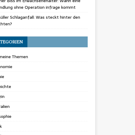
er Biss im Erwachsenenalter: Wann eine
ndlung ohne Operation infrage kommt
üller Schlaganfall: Was steckt hinter den
chten?
TEGORIEN
emeine Themen
onomie
ie
hichte
zin
alien
sophie
k