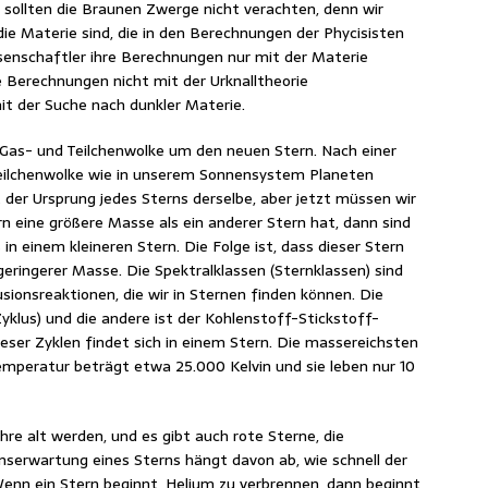
r sollten die Braunen Zwerge nicht verachten, denn wir
die Materie sind, die in den Berechnungen der Phycisisten
senschaftler ihre Berechnungen nur mit der Materie
e Berechnungen nicht mit der Urknalltheorie
t der Suche nach dunkler Materie.
ie Gas- und Teilchenwolke um den neuen Stern. Nach einer
Teilchenwolke wie in unserem Sonnensystem Planeten
 der Ursprung jedes Sterns derselbe, aber jetzt müssen wir
rn eine größere Masse als ein anderer Stern hat, dann sind
 in einem kleineren Stern. Die Folge ist, dass dieser Stern
t geringerer Masse. Die Spektralklassen (Sternklassen) sind
sionsreaktionen, die wir in Sternen finden können. Die
yklus) und die andere ist der Kohlenstoff-Stickstoff-
ieser Zyklen findet sich in einem Stern. Die massereichsten
emperatur beträgt etwa 25.000 Kelvin und sie leben nur 10
re alt werden, und es gibt auch rote Sterne, die
nserwartung eines Sterns hängt davon ab, wie schnell der
nn ein Stern beginnt, Helium zu verbrennen, dann beginnt