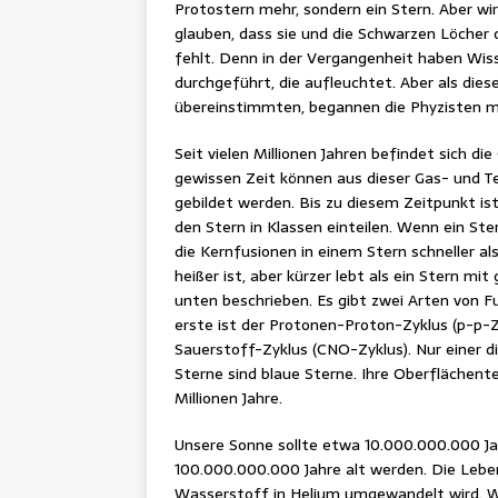
Protostern mehr, sondern ein Stern. Aber wi
glauben, dass sie und die Schwarzen Löcher 
fehlt. Denn in der Vergangenheit haben Wis
durchgeführt, die aufleuchtet. Aber als dies
übereinstimmten, begannen die Phyzisten mi
Seit vielen Millionen Jahren befindet sich d
gewissen Zeit können aus dieser Gas- und 
gebildet werden. Bis zu diesem Zeitpunkt ist
den Stern in Klassen einteilen. Wenn ein Ste
die Kernfusionen in einem Stern schneller als
heißer ist, aber kürzer lebt als ein Stern mi
unten beschrieben. Es gibt zwei Arten von Fu
erste ist der Protonen-Proton-Zyklus (p-p-Z
Sauerstoff-Zyklus (CNO-Zyklus). Nur einer d
Sterne sind blaue Sterne. Ihre Oberflächent
Millionen Jahre.
Unsere Sonne sollte etwa 10.000.000.000 Jah
100.000.000.000 Jahre alt werden. Die Lebe
Wasserstoff in Helium umgewandelt wird. We