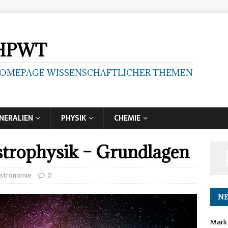
HPWT
OMEPAGE WISSENSCHAFTLICHER THEMEN
NERALIEN
PHYSIK
CHEMIE
trophysik – Grundlagen
stronomie
0
NE
Mark 