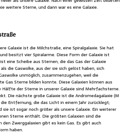
 heller als unsere Galaxie. Nach einer gewissen Zeit bildeten
e weitere Sterne, und dann war es eine Galaxie.
straße
re Galaxie ist die Milchstraße, eine Spiralgalaxie. Sie hat
nd besitzt vier Spiralarme. Diese Form der Galaxie ist
st eine Scheibe aus Sternen, die das Gas der Galaxie
 als die Gaswolke, aus der sie sich gelöst haben, sich
 Gaswolke unmöglich, zusammenzugehen, weil die
te Gas Sterne bilden konnte. Diese Galaxien können aus
e Hälfte der Sterne in unserer Galaxie sind Mehrfachsterne.
kt. Die nächste große Galaxie ist die Andromedagalaxie (M
ist die Entfernung, die das Licht in einem Jahr zurücklegt;
ie ist sogar noch größer als unsere Galaxie. Ein weiterer
ionen Sterne enthält. Die größten Galaxien sind die
 in den Zwerggalaxien gibt es kein Gas. Es gibt auch
 Form haben.