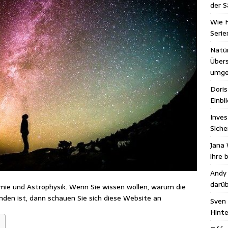
der S
Wie H
Seri
Natür
Übers
umge
Doris
Einbl
Inves
Siche
Jana 
ihre 
Andy
darüb
e und Astrophysik. Wenn Sie wissen wollen, warum die
den ist, dann schauen Sie sich diese Website an
Sven 
Hint