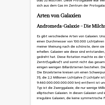
blau zu leuchten. Diese Protogalaxie war viel
sich aus dem Gas im Zentrum der Protogalaxi
Arten von Galaxien
Andromeda-Galaxie – Die Milch
Es gibt verschiedene Arten von Galaxien. Unse
einen Durchmesser von 100.000 Lichtjahren u
meiner Meinung nach die schönste, denn sie i
erhellen. Galaxien wie diese sind entstanden,
gedreht hat. Diese Rotation machte es der
Zentrifugalkraft und somit nicht das gesam
einigen wenigen Billardsternen bestehen. Di
Die Einzelsterne kreisen um einen Schwerpun
31), die 2,2 Millionen Lichtjahre (1 Lichtjahr 
9.460.000.000.000.000 km) entfernt ist und s
Typ ist die Zwerggalaxie, die nur wenige Mill
elliptischen Galaxien. In diesen Galaxien und
irreguläre Galaxien, die keine symmetrische