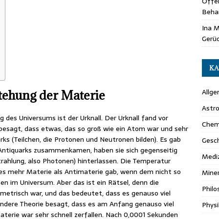
Offen
Beha
Ina M
Gerü
KA
Allg
tehung der Materie
Astr
 des Universums ist der Urknall. Der Urknall fand vor
Chem
besagt, dass etwas, das so groß wie ein Atom war und sehr
rks (Teilchen, die Protonen und Neutronen bilden). Es gab
Gesc
e Antiquarks zusammenkamen, haben sie sich gegenseitig
Medi
rahlung, also Photonen) hinterlassen. Die Temperatur
 es mehr Materie als Antimaterie gab, wenn dem nicht so
Miner
en im Universum. Aber das ist ein Rätsel, denn die
Philo
mmetrisch war, und das bedeutet, dass es genauso viel
andere Theorie besagt, dass es am Anfang genauso viel
Physi
aterie war sehr schnell zerfallen. Nach 0,0001 Sekunden