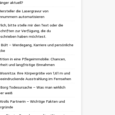
änger aktuell?
ersteller die Lasergravur von
ennummern automatisieren
lich, bitte stelle mir den Text oder die
chriften zur Verfügung, die du
schrieben haben möchtest.
 Bült – Werdegang, Karriere und persönliche
icke
tition in eine Pflegeimmobilie: Chancen,
rheit und langfristige Einnahmen
Wosnitza: Ihre Körpergröße von 1,61 m und
beeindruckende Ausstrahlung im Fernsehen
 Borg Todesursache – Was man wirklich
er weiß
Krolls Partnerin – Wichtige Fakten und
ergründe