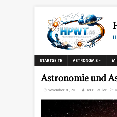
H
STARTSEITE
ASTRONOMIE
MI
Astronomie und As
November 30, 2018
Der HPWTler
A