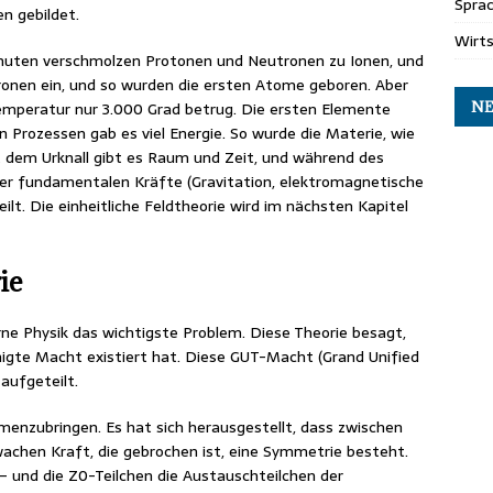
Spra
n gebildet.
Wirt
inuten verschmolzen Protonen und Neutronen zu Ionen, und
ktronen ein, und so wurden die ersten Atome geboren. Aber
NE
Temperatur nur 3.000 Grad betrug. Die ersten Elemente
n Prozessen gab es viel Energie. So wurde die Materie, wie
it dem Urknall gibt es Raum und Zeit, und während des
e vier fundamentalen Kräfte (Gravitation, elektromagnetische
ilt. Die einheitliche Feldtheorie wird im nächsten Kapitel
ie
erne Physik das wichtigste Problem. Diese Theorie besagt,
inigte Macht existiert hat. Diese GUT-Macht (Grand Unified
aufgeteilt.
menzubringen. Es hat sich herausgestellt, dass zwischen
achen Kraft, die gebrochen ist, eine Symmetrie besteht.
W– und die Z0-Teilchen die Austauschteilchen der