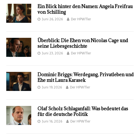
Ein Blick hinter den Namen: Angela Freifrau
von Schilling
Juni 26, 2026
Der HPWTler
Überblick: Die Ehen von Nicolas Cage und
seine Liebesgeschichte
Juni 23, 2026
Der HPWTler
Dominic Briggs: Werdegang, Privatleben und
Ehe mit Laura Karasek
Juni 19, 2026
Der HPWTler
Olaf Scholz Schlaganfall: Was bedeutet das
für die deutsche Politik
Juni 16, 2026
Der HPWTler