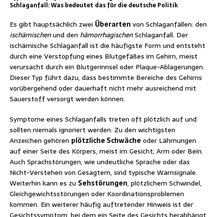
Schlaganfall: Was bedeutet das für die deutsche Politik
Es gibt hauptsächlich zwei
Überarten
von Schlaganfällen: den
ischämischen
und den
hämorrhagischen
Schlaganfall. Der
ischämische Schlaganfall ist die häufigste Form und entsteht
durch eine Verstopfung eines Blutgefäßes im Gehirn, meist
verursacht durch ein Blutgerinnsel oder Plaque-Ablagerungen.
Dieser Typ führt dazu, dass bestimmte Bereiche des Gehirns
vorübergehend oder dauerhaft nicht mehr ausreichend mit
Sauerstoff versorgt werden können.
Symptome eines Schlaganfalls treten oft plötzlich auf und
sollten niemals ignoriert werden. Zu den wichtigsten
Anzeichen gehören
plötzliche Schwäche
oder Lähmungen
auf einer Seite des Körpers, meist im Gesicht, Arm oder Bein.
Auch Sprachstörungen, wie undeutliche Sprache oder das
Nicht-Verstehen von Gesagtem, sind typische Warnsignale.
Weiterhin kann es zu
Sehstörungen
, plötzlichem Schwindel,
Gleichgewichtsstörungen oder Koordinationsproblemen
kommen. Ein weiterer häufig auftretender Hinweis ist der
Gesichtssymptom, bei dem ein Seite des Gesichts herabhängt