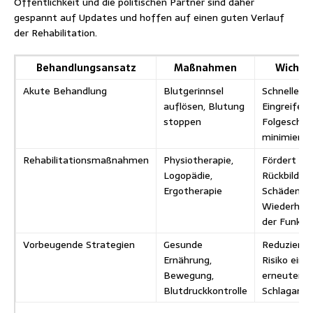
Öffentlichkeit und die politischen Partner sind daher
gespannt auf Updates und hoffen auf einen guten Verlauf
der Rehabilitation.
Behandlungsansatz
Maßnahmen
Wichtig
Akute Behandlung
Blutgerinnsel
Schnelles
auflösen, Blutung
Eingreifen
stoppen
Folgeschä
minimieren
Rehabilitationsmaßnahmen
Physiotherapie,
Fördert die
Logopädie,
Rückbildun
Ergotherapie
Schäden un
Wiederhers
der Funkti
Vorbeugende Strategien
Gesunde
Reduziert 
Ernährung,
Risiko eine
Bewegung,
erneuten
Blutdruckkontrolle
Schlaganfal