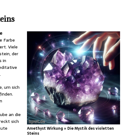
teins
le
te Farbe
rt. Viele
tein, der
 in
editative
.
e, um sich
finden.
in
aube an die
eckt sich
eute
Amethyst Wirkung » Die Mystik des violetten
Steins