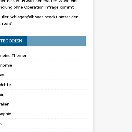
er Biss im Erwachsenenalter: Wann eine
ndlung ohne Operation infrage kommt
üller Schlaganfall: Was steckt hinter den
chten?
TEGORIEN
emeine Themen
onomie
ie
hichte
zin
alien
sophie
k