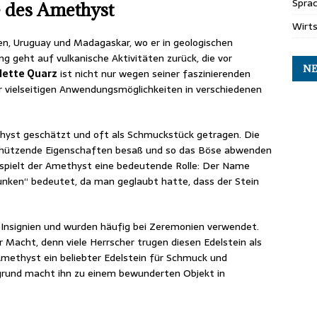
Spra
 des Amethyst
Wirt
en, Uruguay und Madagaskar, wo er in geologischen
 geht auf vulkanische Aktivitäten zurück, die vor
NE
olette Quarz
ist nicht nur wegen seiner faszinierenden
r vielseitigen Anwendungsmöglichkeiten in verschiedenen
hyst geschätzt und oft als Schmuckstück getragen. Die
 schützende Eigenschaften besaß und so das Böse abwenden
e spielt der Amethyst eine bedeutende Rolle: Der Name
nken“ bedeutet, da man geglaubt hatte, dass der Stein
e Insignien und wurden häufig bei Zeremonien verwendet.
 Macht, denn viele Herrscher trugen diesen Edelstein als
Amethyst ein beliebter Edelstein für Schmuck und
tergrund macht ihn zu einem bewunderten Objekt in