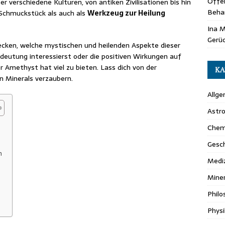
Offen
 verschiedene Kulturen, von antiken Zivilisationen bis hin
Beha
 Schmuckstück als auch als
Werkzeug zur Heilung
Ina M
Gerü
ecken, welche mystischen und heilenden Aspekte dieser
Bedeutung interessierst oder die positiven Wirkungen auf
 Amethyst hat viel zu bieten. Lass dich von der
KA
n Minerals verzaubern.
Allg
Astr
Chem
Gesc
n
Medi
Miner
Philo
Physi