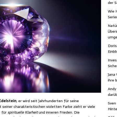
der S
Wie H
Seri
Natür
Übers
umge
Doris
Einbl
Inves
Siche
Jana 
ihre 
Andy
darüb
Edelstein
; er wird seit Jahrhunderten für seine
Sven 
seiner charakteristischen violetten Farbe zieht er viele
Hint
l für
spirituelle Klarheit
und inneren Frieden. Die