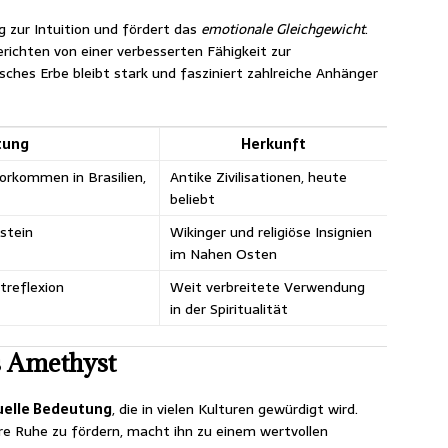
 zur Intuition und fördert das
emotionale Gleichgewicht
.
richten von einer verbesserten Fähigkeit zur
sches Erbe bleibt stark und fasziniert zahlreiche Anhänger
tung
Herkunft
Vorkommen in Brasilien,
Antike Zivilisationen, heute
beliebt
zstein
Wikinger und religiöse Insignien
im Nahen Osten
treflexion
Weit verbreitete Verwendung
in der Spiritualität
s Amethyst
tuelle Bedeutung
, die in vielen Kulturen gewürdigt wird.
ere Ruhe zu fördern, macht ihn zu einem wertvollen