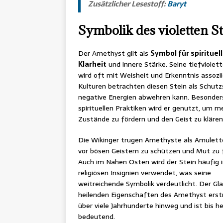
Zusätzlicher Lesestoff:
Baryt
Symbolik des violetten S
Der Amethyst gilt als
Symbol für spirituel
Klarheit
und innere Stärke. Seine tiefviolet
wird oft mit Weisheit und Erkenntnis assoziie
Kulturen betrachten diesen Stein als Schutzs
negative Energien abwehren kann. Besonders
spirituellen Praktiken wird er genutzt, um m
Zustände zu fördern und den Geist zu klären
Die Wikinger trugen Amethyste als Amulett
vor bösen Geistern zu schützen und Mut zu 
Auch im Nahen Osten wird der Stein häufig 
religiösen Insignien verwendet, was seine
weitreichende Symbolik verdeutlicht. Der Gl
heilenden Eigenschaften des Amethyst erstr
über viele Jahrhunderte hinweg und ist bis h
bedeutend.