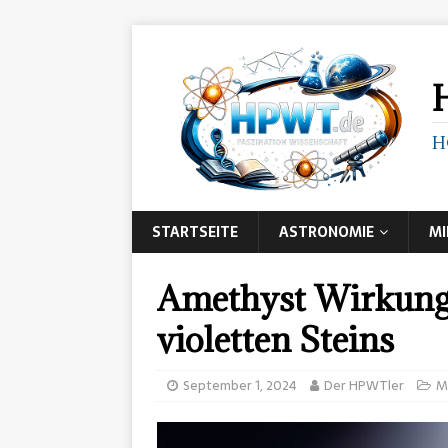
H
STARTSEITE
ASTRONOMIE
MI
Amethyst Wirkung 
violetten Steins
September 1, 2024
Der HPWTler
M