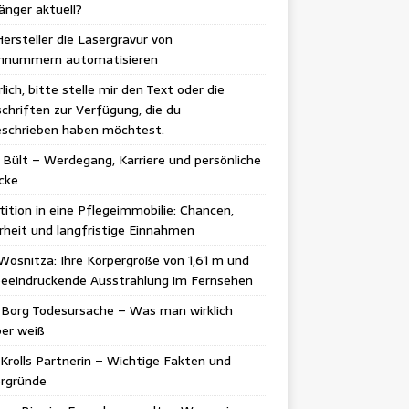
änger aktuell?
ersteller die Lasergravur von
ennummern automatisieren
lich, bitte stelle mir den Text oder die
chriften zur Verfügung, die du
schrieben haben möchtest.
 Bült – Werdegang, Karriere und persönliche
icke
tition in eine Pflegeimmobilie: Chancen,
rheit und langfristige Einnahmen
Wosnitza: Ihre Körpergröße von 1,61 m und
beeindruckende Ausstrahlung im Fernsehen
 Borg Todesursache – Was man wirklich
er weiß
Krolls Partnerin – Wichtige Fakten und
ergründe