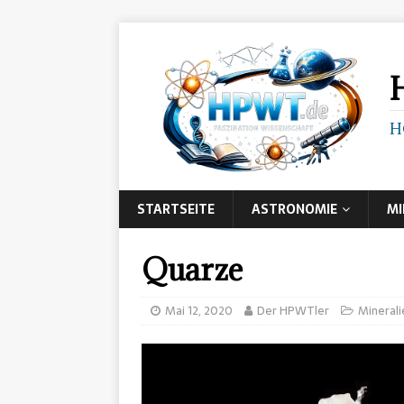
H
STARTSEITE
ASTRONOMIE
MI
Quarze
Mai 12, 2020
Der HPWTler
Minerali