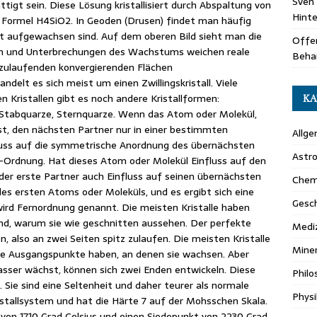
Sven 
ttigt sein. Diese Lösung kristallisiert durch Abspaltung von
Hint
 Formel H4SiO2. In Geoden (Drusen) findet man häufig
cht aufgewachsen sind. Auf dem oberen Bild sieht man die
Offen
gen und Unterbrechungen des Wachstums weichen reale
Beha
z zulaufenden konvergierenden Flächen
andelt es sich meist um einen Zwillingskristall. Viele
ten Kristallen gibt es noch andere Kristallformen:
KA
 Stabquarze, Sternquarze. Wenn das Atom oder Molekül,
, den nächsten Partner nur in einer bestimmten
Allg
luss auf die symmetrische Anordnung des übernächsten
Astr
e-Ordnung. Hat dieses Atom oder Molekül Einfluss auf den
der erste Partner auch Einfluss auf seinen übernächsten
Chem
des ersten Atoms oder Moleküls, und es ergibt sich eine
Gesc
rd Fernordnung genannt. Die meisten Kristalle haben
und, warum sie wie geschnitten aussehen. Der perfekte
Medi
, also an zwei Seiten spitz zulaufen. Die meisten Kristalle
Miner
 sie Ausgangspunkte haben, an denen sie wachsen. Aber
asser wächst, können sich zwei Enden entwickeln. Diese
Philo
Sie sind eine Seltenheit und daher teurer als normale
Physi
 Kristallsystem und hat die Härte 7 auf der Mohsschen Skala.
 von 1710 Grad Celsius und einen Siedepunkt von 2230 Grad