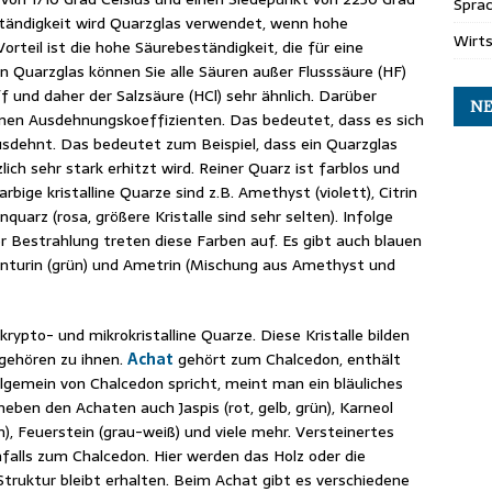
Spra
tändigkeit wird Quarzglas verwendet, wenn hohe
Wirt
orteil ist die hohe Säurebeständigkeit, die für eine
n Quarzglas können Sie alle Säuren außer Flusssäure (HF)
f und daher der Salzsäure (HCl) sehr ähnlich. Darüber
NE
leinen Ausdehnungskoeffizienten. Das bedeutet, dass es sich
usdehnt. Das bedeutet zum Beispiel, dass ein Quarzglas
lich sehr stark erhitzt wird. Reiner Quarz ist farblos und
rbige kristalline Quarze sind z.B. Amethyst (violett), Citrin
quarz (rosa, größere Kristalle sind sehr selten). Infolge
 Bestrahlung treten diese Farben auf. Es gibt auch blauen
venturin (grün) und Ametrin (Mischung aus Amethyst und
rypto- und mikrokristalline Quarze. Diese Kristalle bilden
 gehören zu ihnen.
Achat
gehört zum Chalcedon, enthält
gemein von Chalcedon spricht, meint man ein bläuliches
eben den Achaten auch Jaspis (rot, gelb, grün), Karneol
ün), Feuerstein (grau-weiß) und viele mehr. Versteinertes
nfalls zum Chalcedon. Hier werden das Holz oder die
 Struktur bleibt erhalten. Beim Achat gibt es verschiedene