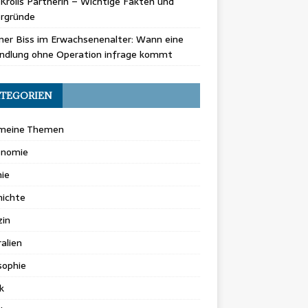
Krolls Partnerin – Wichtige Fakten und
ergründe
er Biss im Erwachsenenalter: Wann eine
ndlung ohne Operation infrage kommt
TEGORIEN
emeine Themen
onomie
ie
hichte
zin
alien
sophie
k