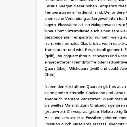
Celsius. Wegen dieser hohen Temperaturbes
Temperaturen erforderlich sind. Der andere V
chemische Verbindung außergewöhnlich ist. I
lagern. Flusssäure ist ein Halogenwasserstof
hinaus hat Siliziumdioxid auch einen sehr k
bei steigender Temperatur nur sehr wenig a
nicht wie normales Glas bricht, wenn es plötz
transparent und wird Bergkristall genannt. Fa
(gelb), Rauchquarz (braun, schwarz) und Rosen
eingebetteter Fremdstoffe oder radioaktiver
Quarz (blau), Milchquarz (weiß und opak), A
Citrin).
Neben den kristallinen Quarzen gibt es auch k
keine großen Kristalle. Chalcedon und Achat
aber auch mehrere Varietäten. Wenn man all
bis weißes Mineral. Zum Chalcedon gehören n
(braun-rot), Chrysopras (grün), Heliotrop (gr
Holz und versteinerte Fossilien gehören ebe
Fossilien durch Kieselerde ersetzt, aber ihre