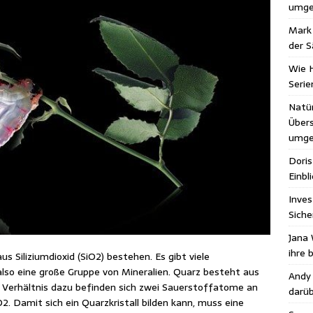
umge
Mark 
der S
Wie H
Seri
Natür
Übers
umge
Doris
Einbl
Inves
Siche
Jana 
ihre 
aus Siliziumdioxid (SiO2) bestehen. Es gibt viele
 also eine große Gruppe von Mineralien. Quarz besteht aus
Andy
 Verhältnis dazu befinden sich zwei Sauerstoffatome an
darüb
. Damit sich ein Quarzkristall bilden kann, muss eine