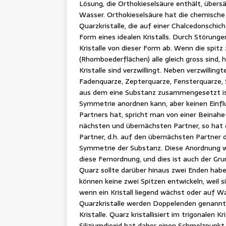
Lösung, die Orthokieselsäure enthält, übersä
Wasser. Orthokieselsäure hat die chemische
Quarzkristalle, die auf einer Chalcedonschi
Form eines idealen Kristalls. Durch Störun
Kristalle von dieser Form ab. Wenn die spit
(Rhomboederflächen) alle gleich gross sind, h
Kristalle sind verzwillingt. Neben verzwilling
Fadenquarze, Zepterquarze, Fensterquarze,
aus dem eine Substanz zusammengesetzt ist
Symmetrie anordnen kann, aber keinen Einf
Partners hat, spricht man von einer Beinah
nächsten und übernächsten Partner, so hat 
Partner, d.h. auf den übernächsten Partner 
Symmetrie der Substanz. Diese Anordnung wi
diese Fernordnung, und dies ist auch der Gr
Quarz sollte darüber hinaus zwei Enden haben
können keine zwei Spitzen entwickeln, weil
wenn ein Kristall liegend wächst oder auf W
Quarzkristalle werden Doppelenden genannt. 
Kristalle. Quarz kristallisiert im trigonalen
Siliziumdioxid hat daher einen Schmelzpunkt