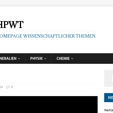
HPWT
OMEPAGE WISSENSCHAFTLICHER THEMEN
NERALIEN
PHYSIK
CHEMIE
en
0
NE
Natür